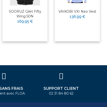
SOORUZ Gilet Fifty
VAIKOBI VXI Neo Vest
Wing 50N
136,99 €
169,95 €
 SANS FRAIS
SUPPORT CLIENT
ent avec FLOA
02 31 84 80 62