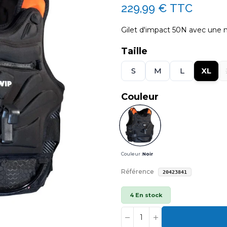
229,99 €
TTC
Gilet d'impact 50N avec une n
Taille
S
M
L
XL
Couleur
Couleur :
Noir
Référence
20423841
4 En stock