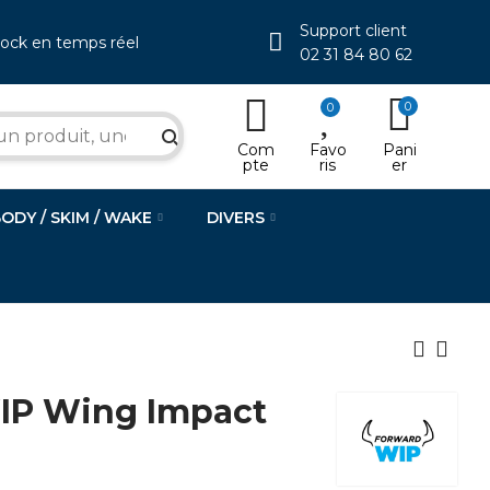
Support client
tock en temps réel
02 31 84 80 62
0
0
search
Com
Favo
Pani
pte
ris
er
BODY / SKIM / WAKE
DIVERS
P Wing Impact