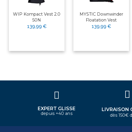
WIP Kompact Vest 2.0
MYSTIC Downwinder
50N
Floatation Vest
139,99 €
139,99 €
×
Bonjour ! Je suis votre expert
nautique. Comment puis-je vous
aider aujourd'hui ?
EXPERT GLISSE
LIVRAISON 
depuis +40 ans
dès 150€ d