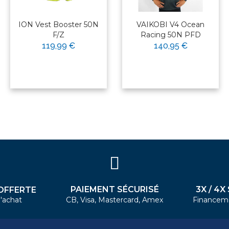
ION Vest Booster 50N
VAIKOBI V4 Ocean
F/Z
Racing 50N PFD
119,99 €
140,95 €
PAIEMENT SÉCURISÉ
3X / 4X
OFFERTE
'achat
CB, Visa, Mastercard, Amex
Financem