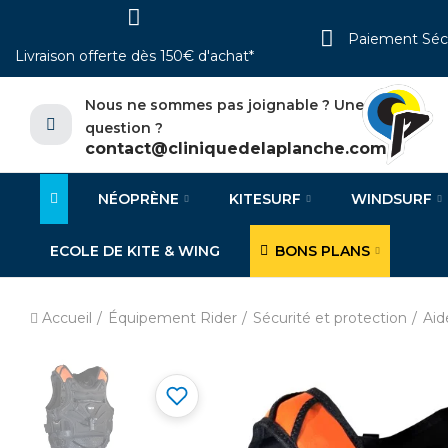
Paiement Séc
Livraison offerte dès 150€ d'achat*
Nous ne sommes pas joignable ? Une
question ?
contact@cliniquedelaplanche.com
NÉOPRÈNE
KITESURF
WINDSURF
ECOLE DE KITE & WING
BONS PLANS
Accueil
Équipement Rider
Sécurité et protection
Aid