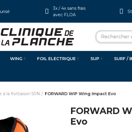
3x / 4x sans frais
urisé
S
avec FLOA
WING
FOIL ELECTRIQUE
SUP
SURF / 
e à la flottaison 50N
FORWARD WIP Wing Impact Evo
FORWARD WI
Evo