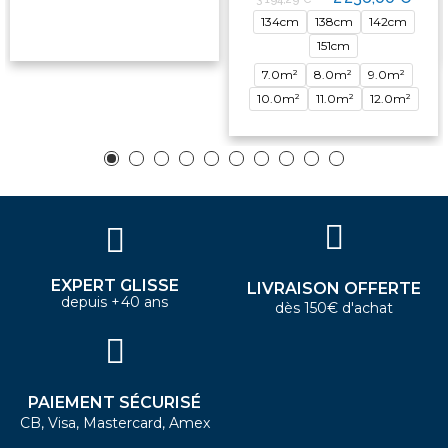
134cm
138cm
142cm
151cm
7.0m²
8.0m²
9.0m²
10.0m²
11.0m²
12.0m²
EXPERT GLISSE
LIVRAISON OFFERTE
depuis +40 ans
dès 150€ d'achat
PAIEMENT SÉCURISÉ
CB, Visa, Mastercard, Amex