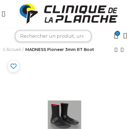
0
search
×
Accueil
MADNESS Pioneer 3mm RT Boot
Bonjour ! Je suis votre expert nautique.
Comment puis-je vous aider aujourd'hui ?