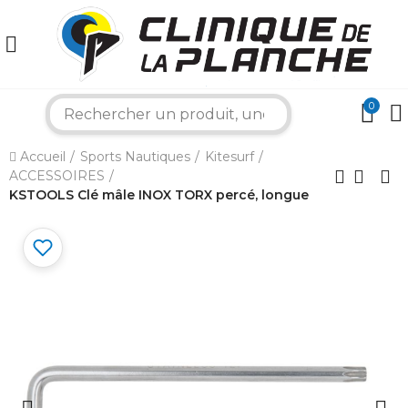
0
search
×
Accueil
Sports Nautiques
Kitesurf
ACCESSOIRES
KSTOOLS Clé mâle INOX TORX percé, longue
Bonjour ! Je suis votre expert nautique.
Comment puis-je vous aider aujourd'hui ?