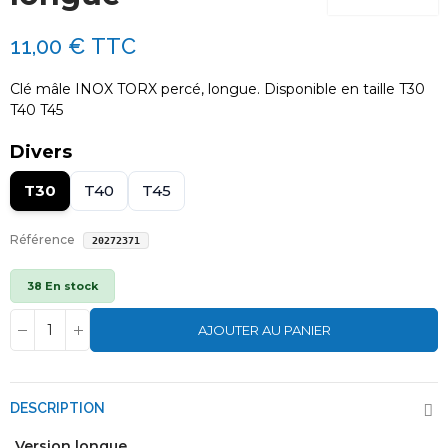
11,00 €
TTC
Clé mâle INOX TORX percé, longue. Disponible en taille T30
T40 T45
Divers
T30
T40
T45
Référence
20272371
38 En stock
AJOUTER AU PANIER
DESCRIPTION
Version longue