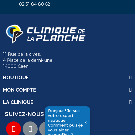
02 31 84 80 62
11 Rue de la dives,
4 Place de la demi-lune
14000 Caen
BOUTIQUE
MON COMPTE
LA CLINIQUE
Bonjour ! Je suis
SUIVEZ-NOUS
votre expert
nautique.
send
×
Comment puis-je
vous aider
aujourd'hui ?