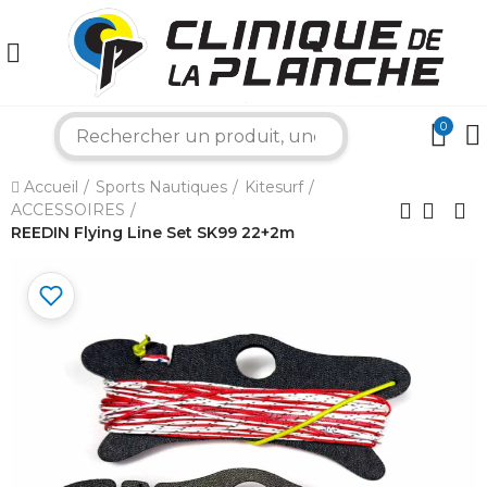
0
×
search
Accueil
Sports Nautiques
Kitesurf
Bonjour ! Je suis votre expert nautique.
ACCESSOIRES
Comment puis-je vous aider aujourd'hui ?
REEDIN Flying Line Set SK99 22+2m