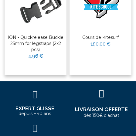
ION - Quickrelease Buckle
Cours de Kitesurf
25mm for legstraps (2x2
150,00 €
pcs)
4,96 €
EXPERT GLISSE
LIVRAISON OFFERTE
depuis +40 ans
dès 150€ d'achat