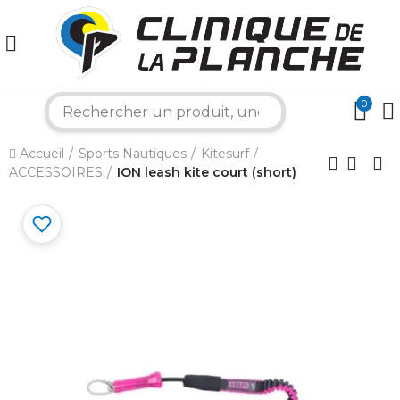
0
search
×
Accueil
Sports Nautiques
Kitesurf
ACCESSOIRES
ION leash kite court (short)
Bonjour ! Je suis votre expert nautique.
Comment puis-je vous aider aujourd'hui ?