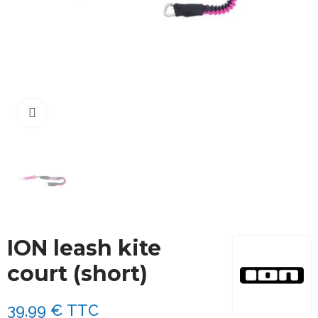
Cliquez pour agrandir
ION leash kite
court (short)
39,99 €
TTC