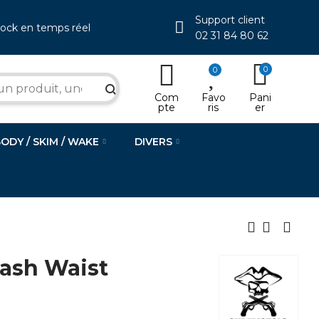
Support client
tock en temps réel
02 31 84 80 62
0
0
search
Com
Favo
Pani
pte
ris
er
BODY / SKIM / WAKE
DIVERS
ash Waist