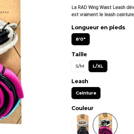
La RAD Wing Waist Leash déve
est vraiment le leash ceinture 
Longueur en pieds
8'0"
Taille
S/M
L/XL
Leash
Ceinture
Couleur