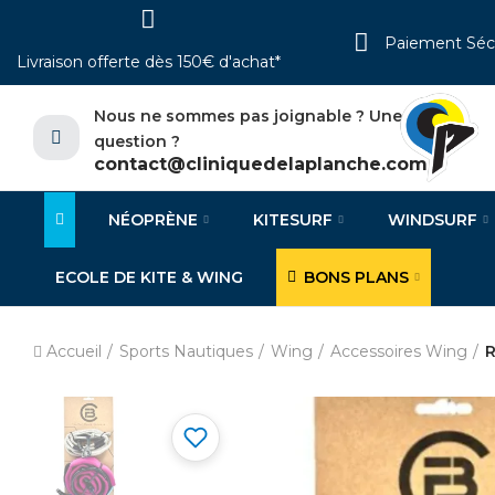
Paiement Séc
Livraison offerte dès 150€ d'achat*
Nous ne sommes pas joignable ? Une
question ?
contact@cliniquedelaplanche.com
NÉOPRÈNE
KITESURF
WINDSURF
ECOLE DE KITE & WING
BONS PLANS
Accueil
Sports Nautiques
Wing
Accessoires Wing
R