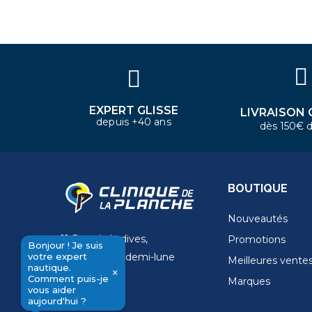
Bonjour ! Je suis votre expert
nautique. Comment puis-je vous
aider aujourd'hui ?
EXPERT GLISSE
LIVRAISON 
depuis +40 ans
dès 150€ d
BOUTIQUE
Nouveautés
11 Rue de la dives,
Promotions
Bonjour ! Je suis
votre expert
4 Place de la demi-lune
Meilleures vente
nautique.
×
14000 Caen
Comment puis-je
Marques
send
vous aider
aujourd'hui ?