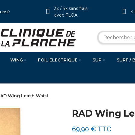
3x / 4x sans frais
urisé
S
avec FLOA
WING
FOIL ELECTRIQUE
SUP
SURF / 
AD Wing Leash Waist
RAD Wing Le
69,90 €
TTC