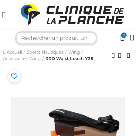
0
search
×
Accueil
Sports Nautiques
Wing
Accessoires Wing
RRD Waist Leash Y26
Bonjour ! Je suis votre expert nautique.
Comment puis-je vous aider aujourd'hui ?