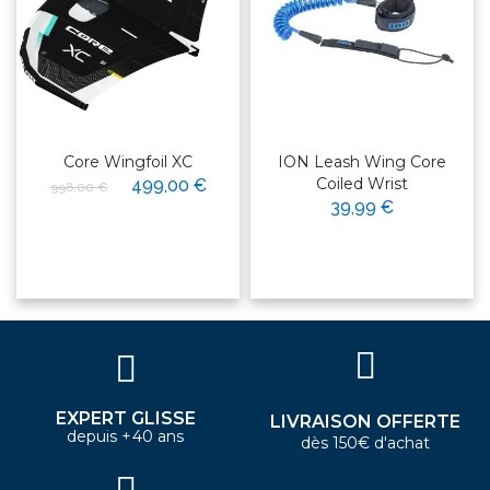
Core Wingfoil XC
ION Leash Wing Core
Coiled Wrist
499,00 €
998,00 €
39,99 €
EXPERT GLISSE
LIVRAISON OFFERTE
depuis +40 ans
dès 150€ d'achat