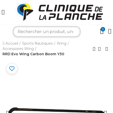
0
search
×
Accueil
Sports Nautiques
Wing
Accessoires Wing
Bonjour ! Je suis votre expert nautique.
RRD Evo Wing Carbon Boom Y30
Comment puis-je vous aider aujourd'hui ?