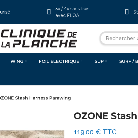
3x / 4x sans frais
urisé
S
avec FLOA
WING
FOIL ELECTRIQUE
SUP
SURF / 
ZONE Stash Harness Parawing
OZONE Stash
119,00 €
TTC