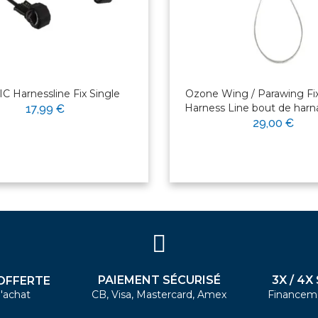
C Harnessline Fix Single
Ozone Wing / Parawing Fi
Harness Line bout de har
17,99 €
29,00 €
PAIEMENT SÉCURISÉ
3X / 4X
OFFERTE
'achat
CB, Visa, Mastercard, Amex
Financem