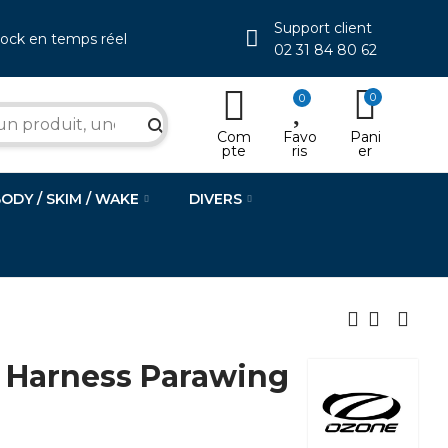
Support client
tock en temps réel
02 31 84 80 62
0
0
search
Com
Favo
Pani
pte
ris
er
BODY / SKIM / WAKE
DIVERS
 Harness Parawing