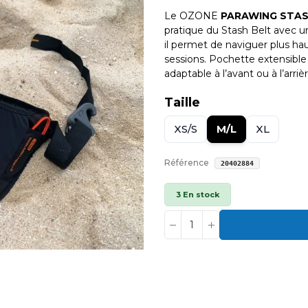
Le OZONE
PARAWING STA
pratique du Stash Belt avec un
il permet de naviguer plus hau
sessions. Pochette extensible 
adaptable à l’avant ou à l’arri
Taille
XS/S
M/L
XL
Référence
20402884
3 En stock