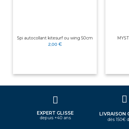
Spi autocollant kitesurf ou wing 50cm
MYSTI
2,00 €
×
Bonjour ! Je suis votre expert
nautique. Comment puis-je vous
aider aujourd'hui ?
EXPERT GLISSE
LIVRAISON 
depuis +40 ans
dès 150€ d