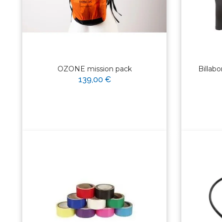
OZONE mission pack
Billab
139,00 €