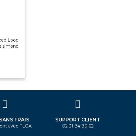
xed Loop
nais mono
 SANS FRAIS
SUPPORT CLIENT
ent avec FLOA
02 31 84 80 62