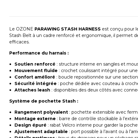
Le OZONE
PARAWING STASH HARNESS
est conçu pour le
Stash Belt à un cadre renforcé et ergonomique, il permet de r
efficaces.
Performance du harnais :
Soutien renforcé
: structure interne en sangles et mous
Mouvement fluide
: crochet coulissant intégré pour un
Confort amélioré
: boucle repositionnée sur une section 
Sécurité intégrée
: poche dédiée avec couteau à croche
Attaches leash
: disponibles des deux côtés avec connec
Système de pochette Stash :
Rangement polyvalent
: pochette extensible avec ferm
Montage externe
: barre de contrôle stockable à l’extéri
Design épuré
: rabat Velcro interne pour garder la poc
Ajustement adaptable
: port possible à l’avant ou à l’ar