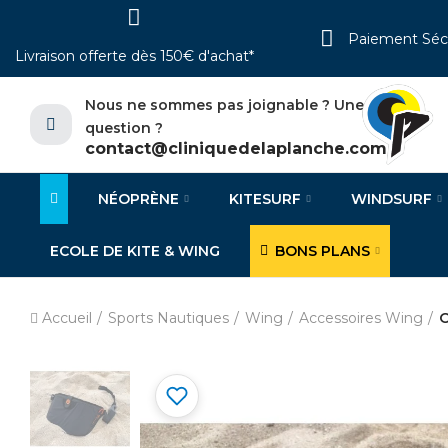
Paiement Séc
Livraison offerte dès 150€ d'achat*
Nous ne sommes pas joignable ? Une
question ?
contact@cliniquedelaplanche.com
NÉOPRÈNE
KITESURF
WINDSURF
ECOLE DE KITE & WING
BONS PLANS
Accueil
Sports Nautiques
Wing
Accessoires Wing
O