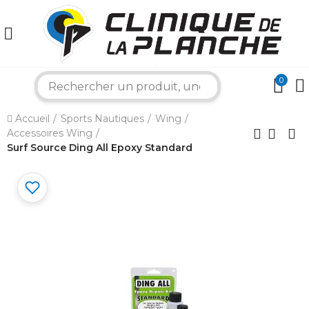
0
×
search
Accueil
Sports Nautiques
Wing
Bonjour ! Je suis votre expert nautique.
Accessoires Wing
Comment puis-je vous aider aujourd'hui ?
Surf Source Ding All Epoxy Standard