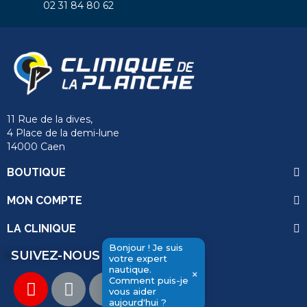
02 31 84 80 62
11 Rue de la dives,
4 Place de la demi-lune
14000 Caen
BOUTIQUE
MON COMPTE
LA CLINIQUE
Bonjour ! Je suis
SUIVEZ-NOUS
votre expert
nautique.
×
Comment puis-je
vous aider
send
aujourd'hui ?