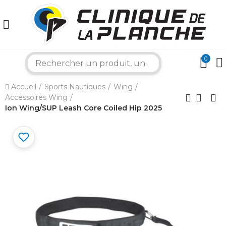
0
search
×
Accueil
Sports Nautiques
Wing
Accessoires Wing
Bonjour ! Je suis votre expert nautique.
Comment puis-je vous aider aujourd'hui ?
Ion Wing/SUP Leash Core Coiled Hip 2025