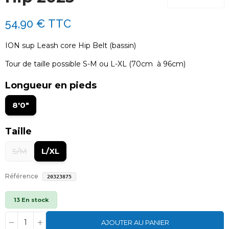
54,90 €
TTC
ION sup Leash core Hip Belt (bassin)
Tour de taille possible S-M ou L-XL (70cm à 96cm)
Longueur en pieds
8'0"
Taille
S/M
L/XL
Référence
20323875
13 En stock
AJOUTER AU PANIER