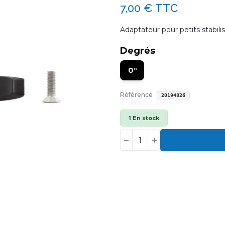
7,00 €
TTC
Adaptateur pour petits stabili
Degrés
0°
Référence
20194826
1 En stock