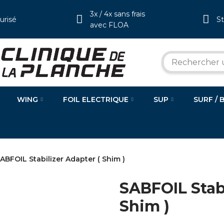
3x / 4x sans frais
urisé
S
avec FLOA
WING
FOIL ELECTRIQUE
SUP
SURF / 
ABFOIL Stabilizer Adapter ( Shim )
SABFOIL Stabi
Shim )