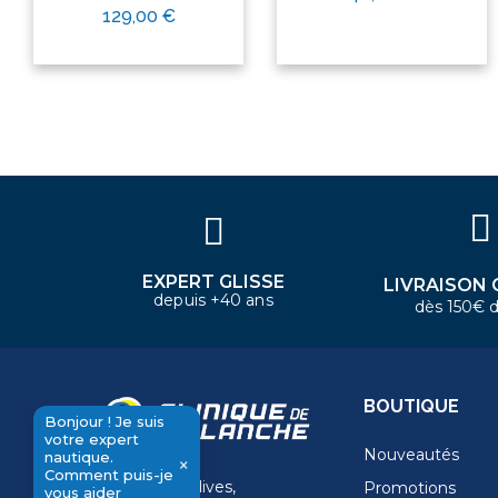
129,00 €
Bonjour ! Je suis votre expert
nautique. Comment puis-je vous
aider aujourd'hui ?
EXPERT GLISSE
LIVRAISON 
depuis +40 ans
dès 150€ d
BOUTIQUE
Bonjour ! Je suis
votre expert
Nouveautés
nautique.
×
Comment puis-je
11 Rue de la dives,
Promotions
send
vous aider