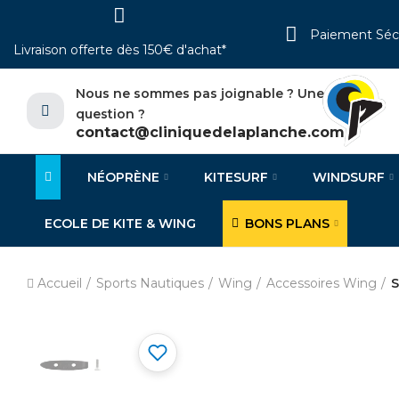
Paiement Séc
Livraison offerte dès 150€ d'achat*
Nous ne sommes pas joignable ? Une
question ?
contact@cliniquedelaplanche.com
NÉOPRÈNE
KITESURF
WINDSURF
ECOLE DE KITE & WING
BONS PLANS
Accueil
Sports Nautiques
Wing
Accessoires Wing
S