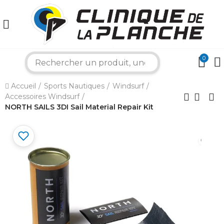
0
search
×
Accueil
Sports Nautiques
Windsurf
Accessoires Windsurf
Bonjour ! Je suis votre expert nautique.
NORTH SAILS 3DI Sail Material Repair Kit
Comment puis-je vous aider aujourd'hui ?