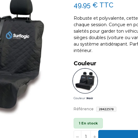
49,95 €
TTC
Robuste et polyvalente, cett
chaque session. Conçue en poly
saletés pour garder ton véhicu
sièges doubles (voiture ou van
au système antidérapant. Parf
intérieur.
Couleur
Couleur :
Noir
Référence
20422578
1 En stock