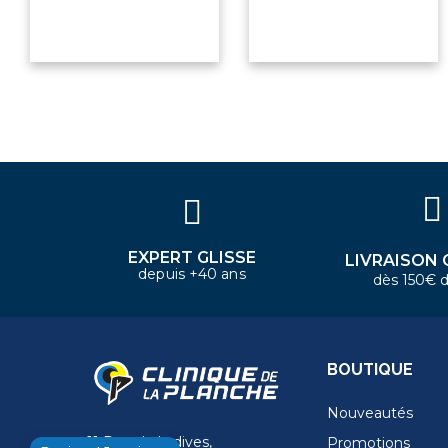
×
Bonjour ! Je suis votre expert
nautique. Comment puis-je vous
aider aujourd'hui ?
EXPERT GLISSE
LIVRAISON 
depuis +40 ans
dès 150€ d
BOUTIQUE
Nouveautés
11 Rue de la dives,
Promotions