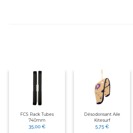
FCS Rack Tubes
Désodorisant Aile
740mm
Kitesurf
35,00 €
5,75 €