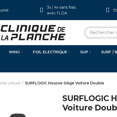
3x / 4x sans frais
urisé
S
avec FLOA
WING
FOIL ELECTRIQUE
SUP
SURF / 
ires voiture
SURFLOGIC Housse Siège Voiture Double
SURFLOGIC H
Voiture Doub