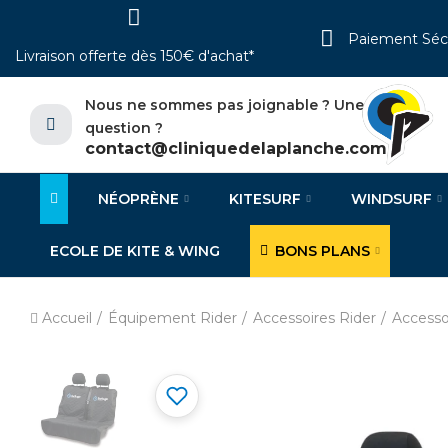
Paiement Séc
Livraison offerte dès 150€ d'achat*
Nous ne sommes pas joignable ? Une
question ?
contact@cliniquedelaplanche.com
NÉOPRÈNE
KITESURF
WINDSURF
ECOLE DE KITE & WING
BONS PLANS
Accueil
Équipement Rider
Accessoires Rider
Accesso