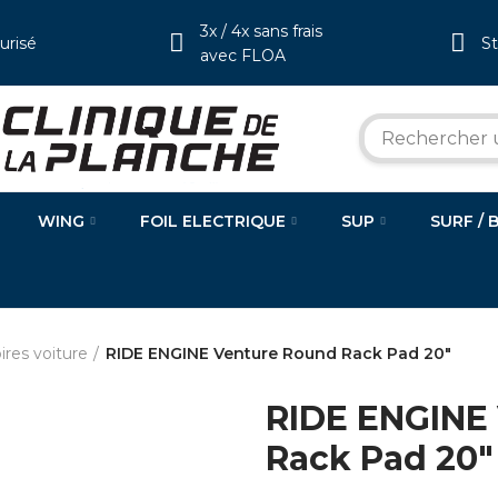
3x / 4x sans frais
urisé
S
avec FLOA
WING
FOIL ELECTRIQUE
SUP
SURF / 
ires voiture
RIDE ENGINE Venture Round Rack Pad 20"
RIDE ENGINE
Rack Pad 20"