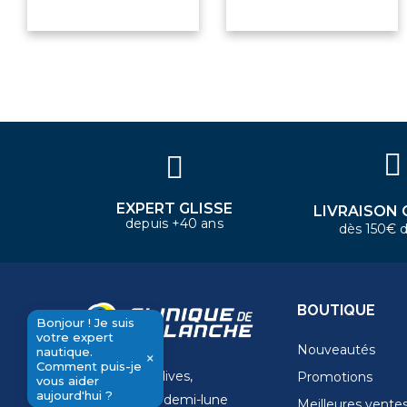
Bonjour ! Je suis votre expert
nautique. Comment puis-je vous
aider aujourd'hui ?
EXPERT GLISSE
LIVRAISON 
depuis +40 ans
dès 150€ d
BOUTIQUE
Bonjour ! Je suis
votre expert
Nouveautés
nautique.
×
Comment puis-je
11 Rue de la dives,
Promotions
send
vous aider
aujourd'hui ?
4 Place de la demi-lune
Meilleures vente