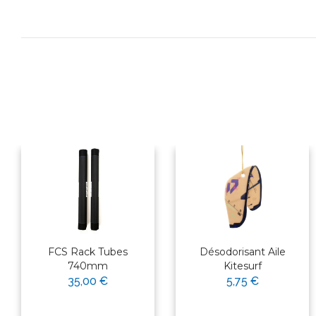
FCS Rack Tubes
Désodorisant Aile
740mm
Kitesurf
35,00 €
5,75 €
×