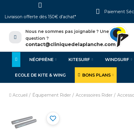
Paiement Séc
Livraison offerte dès 150€ d'achat*
Nous ne sommes pas joignable ? Une
question ?
contact@cliniquedelaplanche.com
NÉOPRÈNE
KITESURF
WINDSURF
ECOLE DE KITE & WING
BONS PLANS
Accueil
Équipement Rider
Accessoires Rider
Accesso