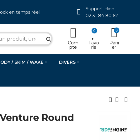
Support client
tock en temps réel
02 31 84 80 62
0
0
search
Com
Favo
Pani
pte
ris
er
BODY / SKIM / WAKE
DIVERS
 Venture Round