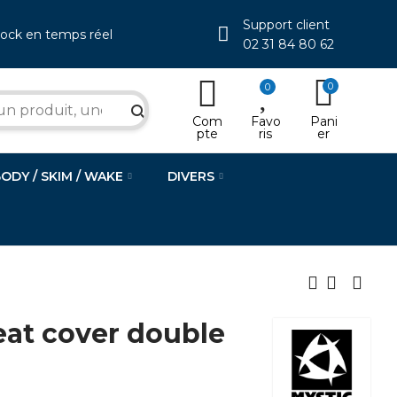
Support client
tock en temps réel
02 31 84 80 62
0
0
search
Com
Favo
Pani
pte
ris
er
BODY / SKIM / WAKE
DIVERS
eat cover double