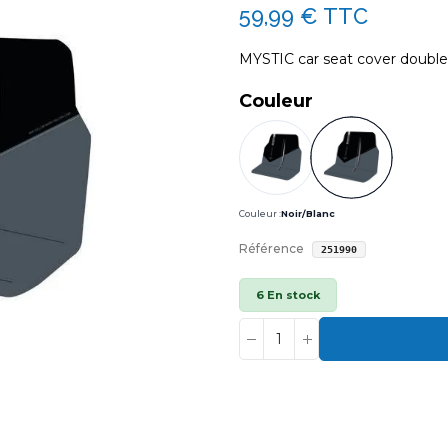
59,99 €
TTC
MYSTIC car seat cover doubl
Couleur
Couleur :
Noir/Blanc
Référence
251990
6 En stock