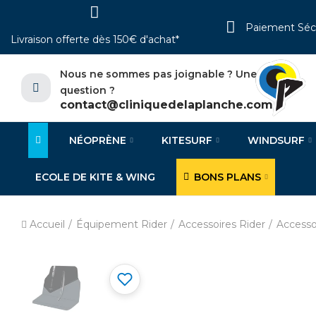
Paiement Séc
Livraison offerte dès 150€ d'achat*
Nous ne sommes pas joignable ? Une
question ?
contact@cliniquedelaplanche.com
NÉOPRÈNE
KITESURF
WINDSURF
ECOLE DE KITE & WING
BONS PLANS
Accueil
Équipement Rider
Accessoires Rider
Accesso