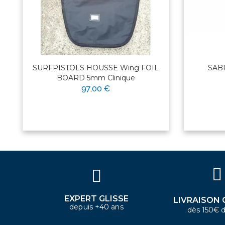
SURFPISTOLS HOUSSE Wing FOIL
SABF
BOARD 5mm Clinique
97,00 €
×
Bonjour ! Je suis votre expert
nautique. Comment puis-je vous
aider aujourd'hui ?
EXPERT GLISSE
LIVRAISON 
depuis +40 ans
dès 150€ d