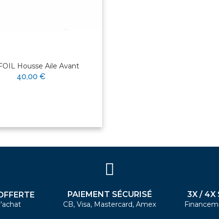
OIL Housse Aile Avant
40,00 €
PAIEMENT SÉCURISÉ
3X / 4X
OFFERTE
'achat
CB, Visa, Mastercard, Amex
Financem