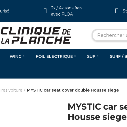
3x / 4x sans frais
urisé
S
avec FLOA
WING
FOIL ELECTRIQUE
SUP
SURF / 
ires voiture
MYSTIC car seat cover double Housse siege
MYSTIC car s
Housse siege