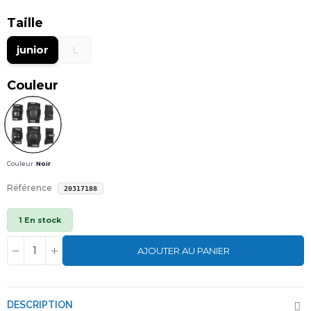
Taille
junior
L
Couleur
Couleur :
Noir
Référence
20317188
1 En stock
AJOUTER AU PANIER
DESCRIPTION