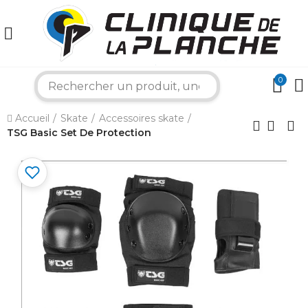
0
×
search
Accueil
Skate
Accessoires skate
Bonjour ! Je suis votre expert nautique.
TSG Basic Set De Protection
Comment puis-je vous aider aujourd'hui ?