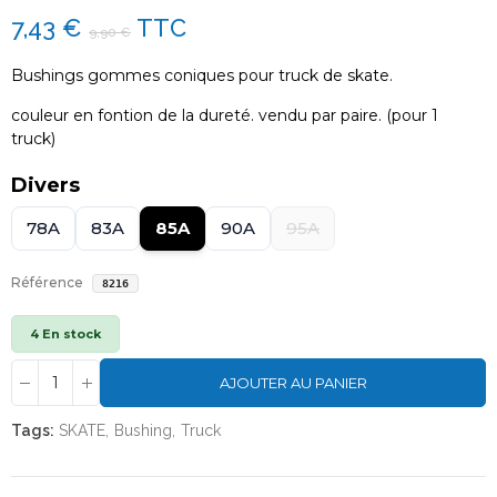
7,43 €
TTC
9,90 €
Bushings gommes coniques pour truck de skate.
couleur en fontion de la dureté. vendu par paire. (pour 1
truck)
Divers
78A
83A
85A
90A
95A
Référence
8216
4 En stock
AJOUTER AU PANIER
Tags:
SKATE
Bushing
Truck