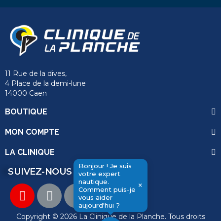
11 Rue de la dives,
4 Place de la demi-lune
14000 Caen
BOUTIQUE
MON COMPTE
LA CLINIQUE
Bonjour ! Je suis
SUIVEZ-NOUS
votre expert
nautique.
×
Comment puis-je
vous aider
send
aujourd'hui ?
Copyright © 2026 La Clinique de la Planche. Tous droits