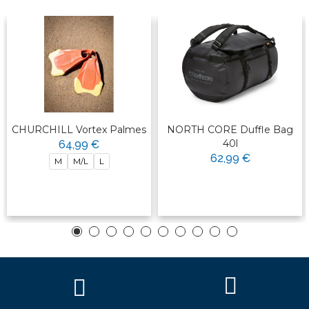
CHURCHILL Vortex Palmes
NORTH CORE Duffle Bag
40l
64,99 €
62,99 €
M
M/L
L