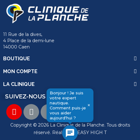
11 Rue de la dives,
4 Place de la demi-lune
14000 Caen
BOUTIQUE
MON COMPTE
LA CLINIQUE
Bonjour ! Je suis
SUIVEZ-NOUS
votre expert
nautique.
×
Comment puis-je
vous aider
send
aujourd'hui ?
Copyright © 2026 La Clinique de la Planche. Tous droits
chat
réservé. Réalisation
EASY HIGH T