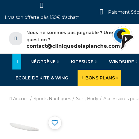
Paiement Séc
Livraison offerte dès 150€ d'achat*
Nous ne sommes pas joignable ? Une
question ?
contact@cliniquedelaplanche.com
NÉOPRÈNE
KITESURF
WINDSURF
ECOLE DE KITE & WING
BONS PLANS
Accueil
Sports Nautiques
Surf, Body
Accessoires pou