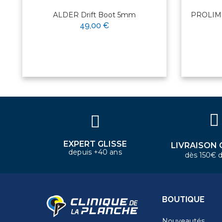
ALDER Drift Boot 5mm
PROLIMI
49,00 €
×
Bonjour ! Je suis votre expert
nautique. Comment puis-je vous
aider aujourd'hui ?
EXPERT GLISSE
LIVRAISON 
depuis +40 ans
dès 150€ d
BOUTIQUE
Nouveautés