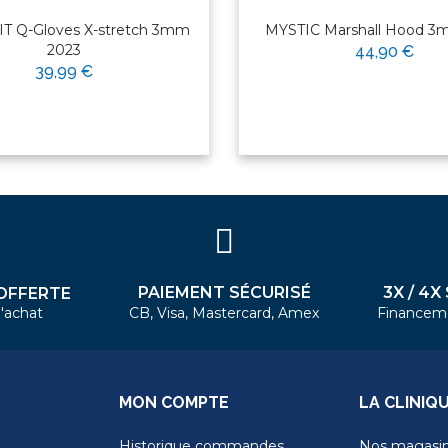
T Q-Gloves X-stretch 3mm
MYSTIC Marshall Hood 3
2023
44,90 €
39,99 €
PAIEMENT SÉCURISÉ
3X / 4X
OFFERTE
'achat
CB, Visa, Mastercard, Amex
Financem
MON COMPTE
LA CLINIQ
Historique commandes
Nos magasi