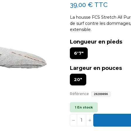
39,00 €
TTC
La housse FCS Stretch All Pur
de surf contre les dommages, 
extensible.
Longueur en pieds
6'7"
Largeur en pouces
20"
Référence
20289096
1 En stock