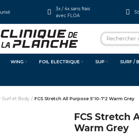
3x / 4x sans frais
urisé
S
avec FLOA
WING
FOIL ELECTRIQUE
SUP
SURF / 
r Surf et Body
FCS Stretch All Purpose 5'10-7'2 Warm Grey
FCS Stretch A
Warm Grey