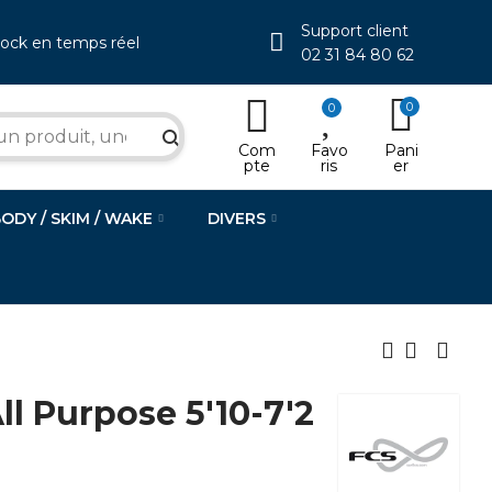
Support client
tock en temps réel
02 31 84 80 62
0
0
search
Com
Favo
Pani
pte
ris
er
BODY / SKIM / WAKE
DIVERS
ll Purpose 5'10-7'2