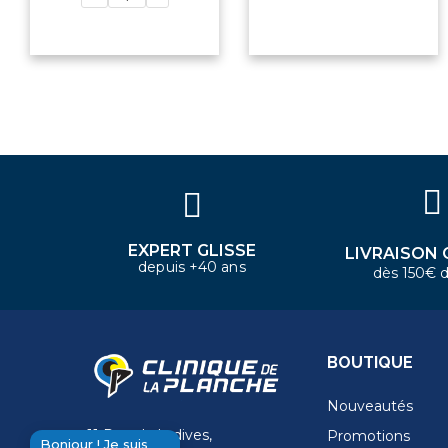
×
Bonjour ! Je suis votre expert
nautique. Comment puis-je vous
aider aujourd'hui ?
EXPERT GLISSE
LIVRAISON 
depuis +40 ans
dès 150€ d
BOUTIQUE
Nouveautés
11 Rue de la dives,
Promotions
Bonjour ! Je suis