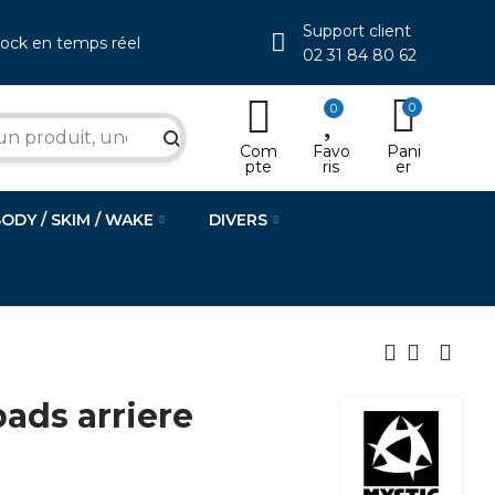
Support client
tock en temps réel
02 31 84 80 62
0
0
search
Com
Favo
Pani
pte
ris
er
BODY / SKIM / WAKE
DIVERS
ads arriere