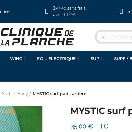
3x / 4x sans frais
urisé
S
avec FLOA
WING
FOIL ELECTRIQUE
SUP
SURF / 
r Surf et Body
MYSTIC surf pads arriere
MYSTIC surf p
35,00 €
TTC