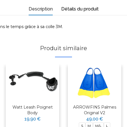
Description
Détails du produit
ans le temps grâce à sa colle 3M.
Produit similaire
Watt Leash Poignet
ARROWFINS Palmes
Body
Original V2
19,90 €
49,00 €
S
M
M/L
L