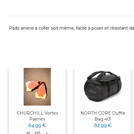
Pads arrière a coller soit même, facile à poser et résistant d
CHURCHILL Vortex
NORTH CORE Duffle
Palmes
Bag 40l
64,99 €
62,99 €
M
M/L
L