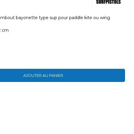
embout bayonette type sup pour paddle kite ou wing
2 cm
AJOUTER AU PANIER