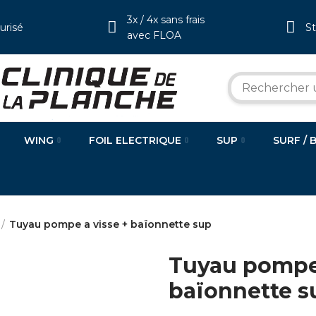
3x / 4x sans frais
urisé
S
avec FLOA
WING
FOIL ELECTRIQUE
SUP
SURF / 
Tuyau pompe a visse + baïonnette sup
Tuyau pompe 
baïonnette s