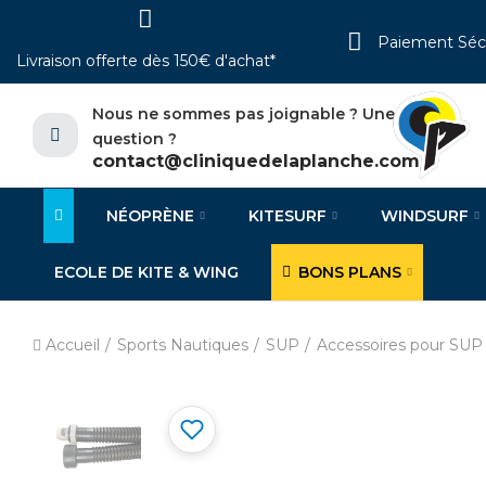
Paiement Séc
Livraison offerte dès 150€ d'achat*
Nous ne sommes pas joignable ? Une
question ?
contact@cliniquedelaplanche.com
NÉOPRÈNE
KITESURF
WINDSURF
ECOLE DE KITE & WING
BONS PLANS
Accueil
Sports Nautiques
SUP
Accessoires pour SUP