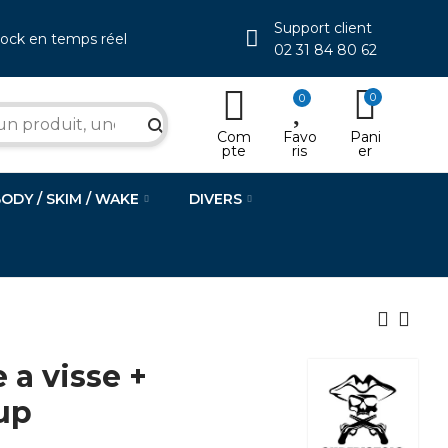
Support client
tock en temps réel
02 31 84 80 62
0
0
search
Com
Favo
Pani
pte
ris
er
BODY / SKIM / WAKE
DIVERS
a visse +
up