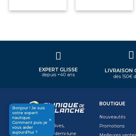
Bonjour ! Je suis votre expert
nautique. Comment puis-je vous
aider aujourd'hui ?
EXPERT GLISSE
LIVRAISON 
depuis +40 ans
dès 150€ d
BOUTIQUE
Bonjour ! Je suis
votre expert
Nouveautés
nautique.
×
Comment puis-je
11 Rue de la dives,
Promotions
send
vous aider
aujourd'hui ?
4 Place de la demi-lune
Meilleures vente