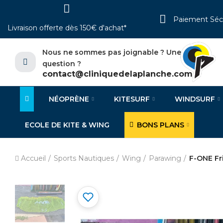
Paiement Séc
Livraison offerte dès 150€ d'achat*
Nous ne sommes pas joignable ? Une
question ?
contact@cliniquedelaplanche.com
NÉOPRÈNE
KITESURF
WINDSURF
ECOLE DE KITE & WING
BONS PLANS
Accueil
Sports Nautiques
Wing
Parawing
F-ONE Fr