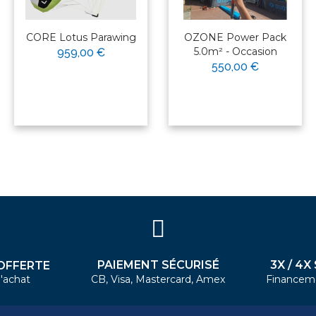
CORE Lotus Parawing
OZONE Power Pack
5.0m² - Occasion
959,00 €
550,00 €
PAIEMENT SÉCURISÉ
3X / 4X
OFFERTE
'achat
CB, Visa, Mastercard, Amex
Financem