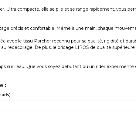
. Ultra compacte, elle se plie et se range rapidement, vous perme
tage précis et confortable. Même à une main, chaque mouvement 
e avec le tissu Porcher reconnu pour sa qualité, rigidité et dura
au redécollage. De plus, le bridage LIROS de qualité supérieure 
s sur l’eau. Que vous soyez débutant ou un rider expérimenté e
e :
œuds)