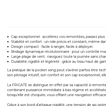
Cap exceptionnel : accélérez vos remontées, passez plu
Stabilité et confort : un ride précis et constant, même dan
Design compact : facile à ranger, facile à déployer.
Bridage dynamique révolutionnaire : pour un contrôle max
Large plage de vent : naviguez toute la journée sans cha
Durabilité, rigidité et légèreté : grâce au tissu haut de
La pratique de la pocket wing peut s’avérer parfois être tech
son pilotage intuitif, son confort et son cap exceptionnel, e
La FRIGATE se distingue en effet par sa capacité à remonter
combinant puissance immédiate à bas régime et accélération 
lorsqu’elle est choquée, vous offrant une navigation efficace
Grâce à son bord d’attaque rigidifié, une tension de spi opt