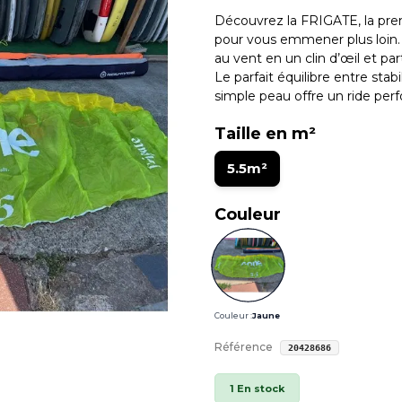
Découvrez la FRIGATE, la pr
pour vous emmener plus loin. 
au vent en un clin d’œil et pa
Le parfait équilibre entre stab
simple peau offre un ride perf
Taille en m²
5.5m²
Couleur
Couleur :
Jaune
Référence
20428686
1 En stock