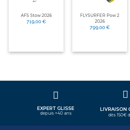
AFS Stow 2026
FLYSURFER Pow 2
2026
719,00 €
799,00 €
×
Bonjour ! Je suis votre expert
nautique. Comment puis-je vous
aider aujourd'hui ?
EXPERT GLISSE
LIVRAISON 
depuis +40 ans
dès 150€ d