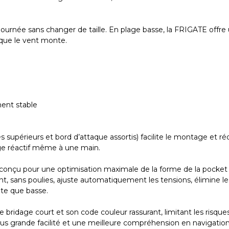
urnée sans changer de taille. En plage basse, la FRIGATE offre 
sque le vent monte.
ent stable
s supérieurs et bord d’attaque assortis) facilite le montage et r
ge réactif même à une main.
 conçu pour une optimisation maximale de la forme de la pock
ant, sans poulies, ajuste automatiquement les tensions, élimine 
ute que basse.
bridage court et son code couleur rassurant, limitant les risque
us grande facilité et une meilleure compréhension en navigation