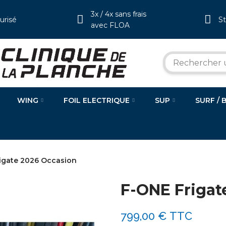
3x / 4x sans frais
urisé
S
avec FLOA
WING
FOIL ELECTRIQUE
SUP
SURF / 
igate 2026 Occasion
F-ONE Frigat
799,00 €
TTC