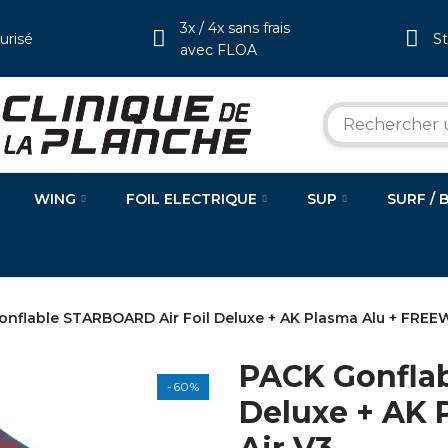
3x / 4x sans frais
urisé
S
avec FLOA
WING
FOIL ELECTRIQUE
SUP
SURF / 
nflable STARBOARD Air Foil Deluxe + AK Plasma Alu + FREE
PACK Gonflab
-60%
Deluxe + AK 