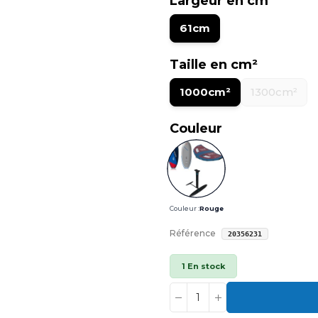
Largeur en cm
61cm
Taille en cm²
1000cm²
1300cm²
Couleur
Couleur :
Rouge
Référence
20356231
1 En stock