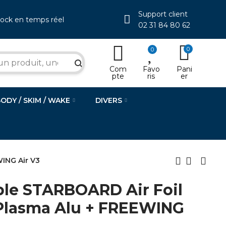
Support client
tock en temps réel
02 31 84 80 62
0
0
search
Com
Favo
Pani
pte
ris
er
BODY / SKIM / WAKE
DIVERS
WING Air V3
le STARBOARD Air Foil
Plasma Alu + FREEWING