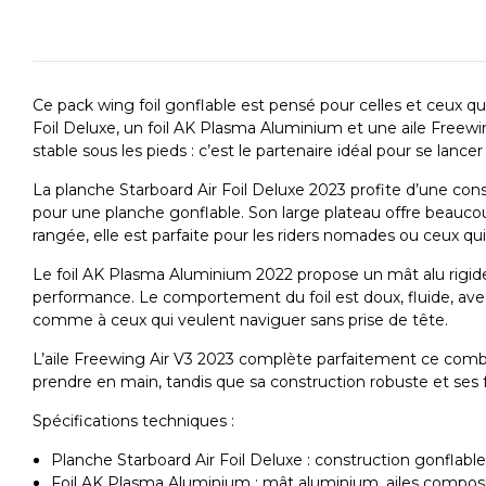
Ce pack wing foil gonflable est pensé pour celles et ceux qu
Foil Deluxe, un foil AK Plasma Aluminium et une aile Freewin
stable sous les pieds : c’est le partenaire idéal pour se lance
La planche Starboard Air Foil Deluxe 2023 profite d’une const
pour une planche gonflable. Son large plateau offre beauco
rangée, elle est parfaite pour les riders nomades ou ceux q
Le foil AK Plasma Aluminium 2022 propose un mât alu rigide e
performance. Le comportement du foil est doux, fluide, avec
comme à ceux qui veulent naviguer sans prise de tête.
L’aile Freewing Air V3 2023 complète parfaitement ce combo. 
prendre en main, tandis que sa construction robuste et ses fe
Spécifications techniques :
Planche Starboard Air Foil Deluxe : construction gonflable 
Foil AK Plasma Aluminium : mât aluminium, ailes composit