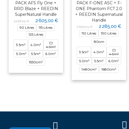
PACK AFS Fly One +
PACK F-ONE ASC + F-
RRD Blaze + REEDIN
ONE Phantom FCT 2.0
SuperNatural Handle
+ REEDIN Supernatural
×
Handle
2 605,00 €
3 256,25 €
2 285,00 €
2 856,25 €
90 Litres
115 Litres
110 Litres
130 Litres
125 Litres
Bonjour ! Je suis votre expert
80cm
nautique. Comment puis-je vous
3.5m²
4.0m²
4.5m²
aider aujourd'hui ?
3.5m²
4.0m²
5.0m²
5.5m²
6.0m²
4.5m²
5.0m²
5.5m²
6.0m²
1550cm²
1480cm²
1680cm²