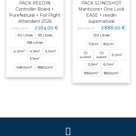
PACK REEDIN
PACK SLINGSHOT
Controller Board +
Manticore+ One Lock
PureNatural + Foil Flight
EASE + reedin
Attendant 2026
supernatural
2 164,00 €
2 886,00 €
2 885,33 €
3 607,50 €
90 Litres
115 Litres
120 Litres
138 Litres
72cm
82cm
4.0m²
4.5m²
5.0m²
5.0m²
4.0m²
4.5m²
5.5m²
5.5m²
6.0m²
1480cm²
1880cm²
1550cm²
1850cm²