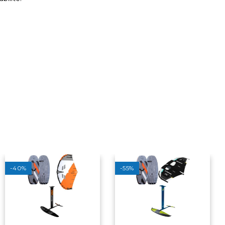
-40%
-55%