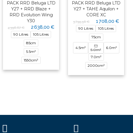
PACK RRD Beluga LTD
PACK RRD Beluga LTD
Y27 + RRD Blaze +
Y27 + TAHE Aquilon +
RRD Evolution Wing
CORE XC
Y30
1 708,00 €
3 795,56 €
2 638,00 €
4 396,67 €
90 Litres
105 Litres
90 Litres
105 Litres
75cm
85cm
4.5m²
6.0m²
5.0m²
5.5m²
7.0m²
1550cm²
2000cm²