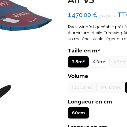
Air V3
1 470,00 €
TT
3 675,00 €
Pack wingfoil gonflable prêt à
Aluminium et aile Freewing Ai
un matériel stable, léger et m
Taille en m²
3.5m²
4.0m²
4.5m²
Volume
122 Litres
146 Litres
Longueur en cm
80cm