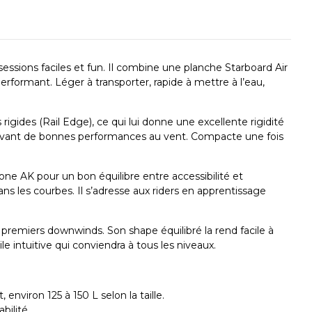
essions faciles et fun. Il combine une planche Starboard Air
rformant. Léger à transporter, rapide à mettre à l’eau,
igides (Rail Edge), ce qui lui donne une excellente rigidité
servant de bonnes performances au vent. Compacte une fois
one AK pour un bon équilibre entre accessibilité et
s les courbes. Il s’adresse aux riders en apprentissage
 premiers downwinds. Son shape équilibré la rend facile à
e intuitive qui conviendra à tous les niveaux.
environ 125 à 150 L selon la taille.
bilité.