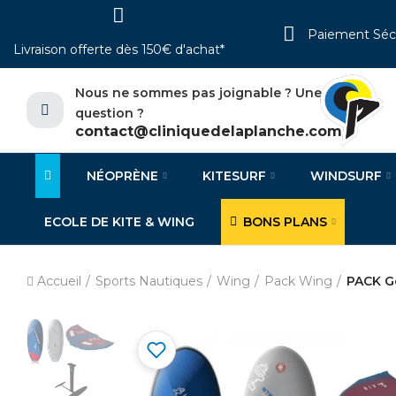
Paiement Séc
Livraison offerte dès 150€ d'achat*
Nous ne sommes pas joignable ? Une
question ?
contact@cliniquedelaplanche.com
NÉOPRÈNE
KITESURF
WINDSURF
ECOLE DE KITE & WING
BONS PLANS
Accueil
Sports Nautiques
Wing
Pack Wing
PACK Go