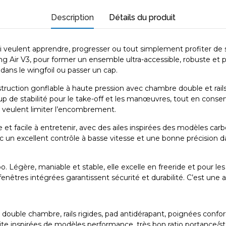
Description
Détails du produit
i veulent apprendre, progresser ou tout simplement profiter de s
g Air V3, pour former un ensemble ultra-accessible, robuste et pe
r dans le wingfoil ou passer un cap.
ruction gonflable à haute pression avec chambre double et rails r
up de stabilité pour le take-off et les manœuvres, tout en con
ui veulent limiter l’encombrement.
t facile à entretenir, avec des ailes inspirées des modèles carb
 un excellent contrôle à basse vitesse et une bonne précision dan
Légère, maniable et stable, elle excelle en freeride et pour les
nêtres intégrées garantissent sécurité et durabilité. C’est une ail
double chambre, rails rigides, pad antidérapant, poignées confort, 
e inspirées de modèles performance, très bon ratio portance/sta