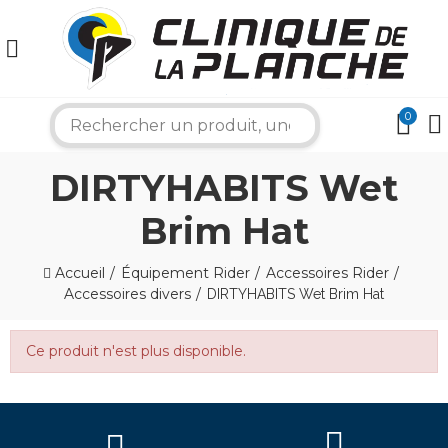
×
0
search
Bonjour ! Je suis votre expert nautique.
Comment puis-je vous aider aujourd'hui ?
DIRTYHABITS Wet
Brim Hat
Accueil
Équipement Rider
Accessoires Rider
Accessoires divers
DIRTYHABITS Wet Brim Hat
Ce produit n'est plus disponible.