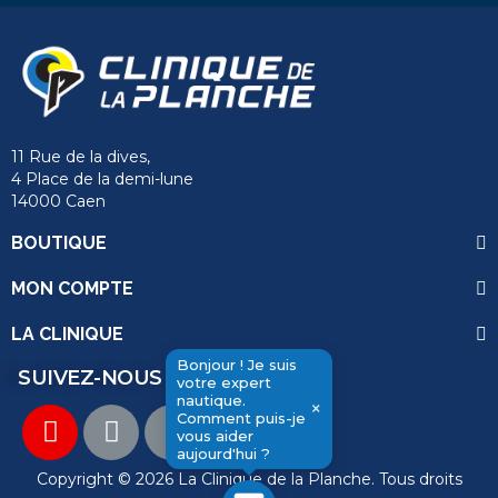
11 Rue de la dives,
4 Place de la demi-lune
14000 Caen
BOUTIQUE
MON COMPTE
LA CLINIQUE
Bonjour ! Je suis
SUIVEZ-NOUS
votre expert
nautique.
×
Comment puis-je
vous aider
aujourd'hui ?
Copyright © 2026 La Clinique de la Planche. Tous droits
send