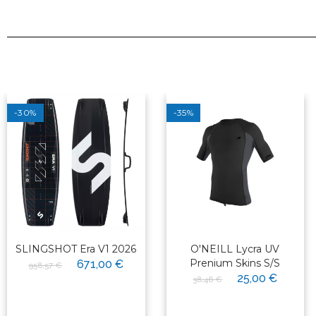
-30%
-35%
SLINGSHOT Era V1 2026
O'NEILL Lycra UV
Prenium Skins S/S
671,00 €
958,57 €
25,00 €
38,46 €