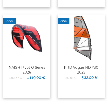
-30%
-35%
NAISH Pivot Q Series
RRD Vogue HD Y30
2026
2025
1 119,00 €
562,00 €
1 598,57 €
864,62 €