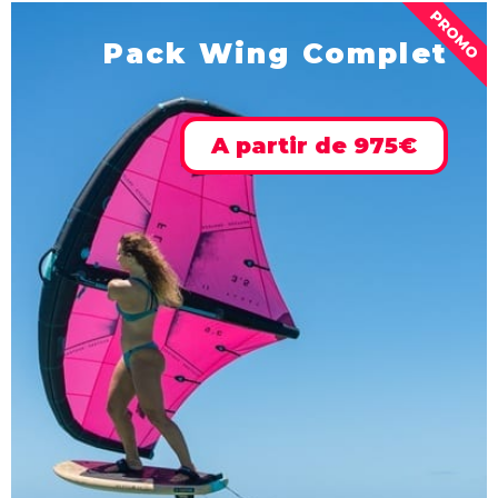
PROMO
Pack Wing Complet
A partir de 975€