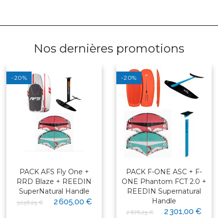
Nos dernières promotions
-20%
-20%
PACK AFS Fly One +
PACK F-ONE ASC + F-
RRD Blaze + REEDIN
ONE Phantom FCT 2.0 +
SuperNatural Handle
REEDIN Supernatural
Handle
2 605,00 €
3 256,25 €
2 301,00 €
2 876,25 €