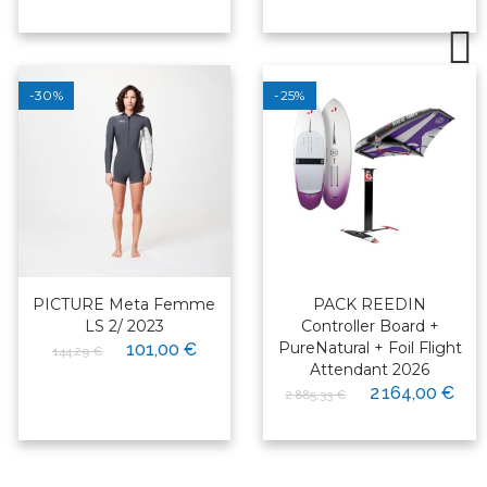
-30%
-25%
PICTURE Meta Femme
PACK REEDIN
LS 2/ 2023
Controller Board +
PureNatural + Foil Flight
101,00 €
144,29 €
Attendant 2026
2 164,00 €
2 885,33 €