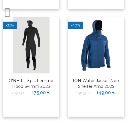
-35%
-40%
O'NEILL Epic Femme
ION Water Jacket Neo
Hood 6/4mm 2023
Shelter Amp 2025
175,00 €
149,00 €
269,23 €
248,33 €