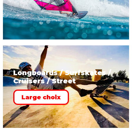
Longboards / Surfskates /
Cruisers / Street
Large choix