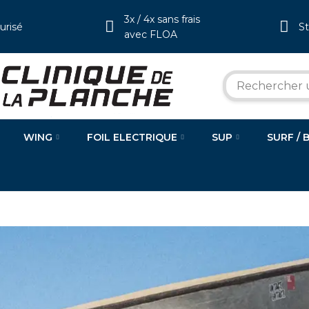
3x / 4x sans frais
urisé
S
avec FLOA
WING
FOIL ELECTRIQUE
SUP
SURF / 