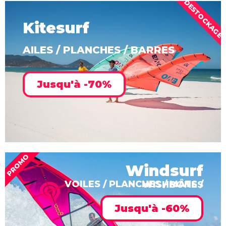
DESTOCKAGE
Kitesurf
AILES / PLANCHES / BARRES
Jusqu'à -70%
PROMO
Windsurf
VOILES / PLANCHES / MÂTS / WISHBONES
Jusqu'à -60%