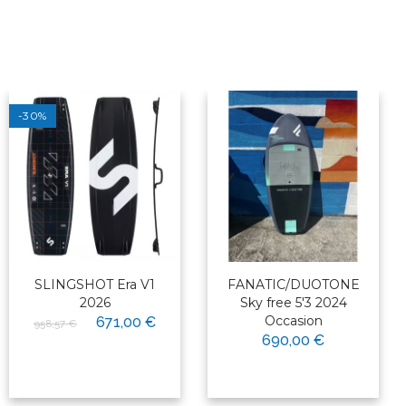
-30%
SLINGSHOT Era V1
FANATIC/DUOTONE
2026
Sky free 5'3 2024
Occasion
671,00 €
958,57 €
690,00 €