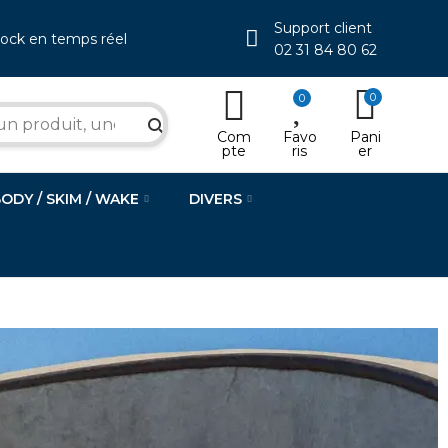
Support client
tock en temps réel
02 31 84 80 62
0
0
search
Com
Favo
Pani
pte
ris
er
BODY / SKIM / WAKE
DIVERS