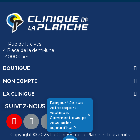
11 Rue de la dives,
4 Place de la demi-lune
14000 Caen
BOUTIQUE
MON COMPTE
LA CLINIQUE
Bonjour ! Je suis
SUIVEZ-NOUS
votre expert
nautique.
×
Comment puis-je
vous aider
aujourd'hui ?
Copyright © 2026 La Clinique de la Planche. Tous droits
send