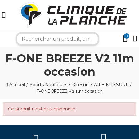
×
0
search
Bonjour ! Je suis votre expert nautique.
Comment puis-je vous aider aujourd'hui ?
F-ONE BREEZE V2 11m
occasion
Accueil
Sports Nautiques
Kitesurf
AILE KITESURF
F-ONE BREEZE V2 11m occasion
Ce produit n'est plus disponible.